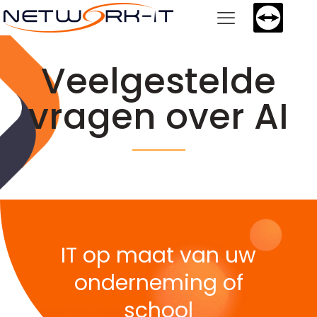
Veelgestelde
vragen over AI
IT op maat van uw
onderneming of
school