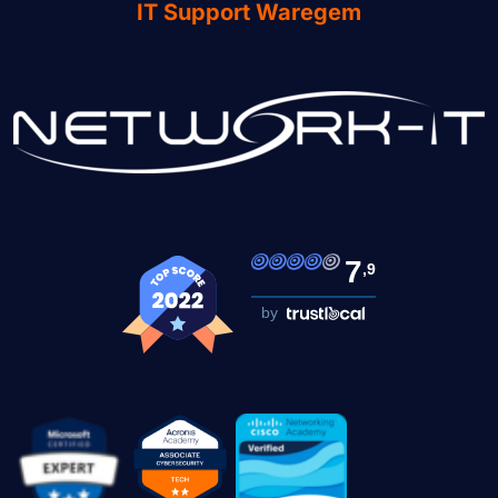
IT Support Waregem
7
,9
by