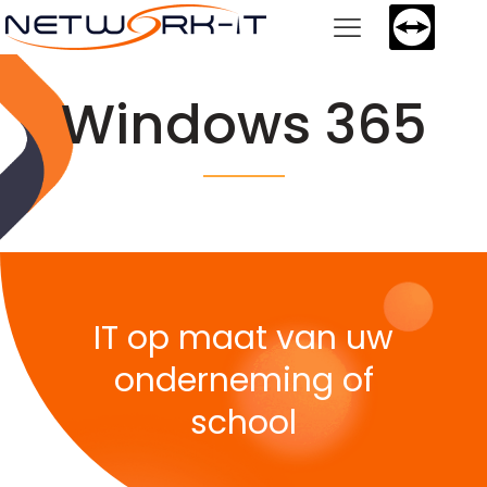
Windows 365
IT op maat van uw
onderneming of
school