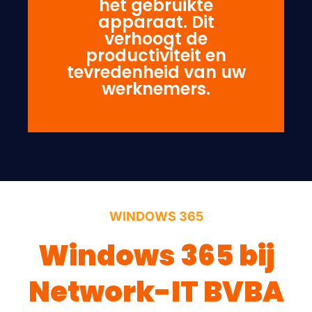
het gebruikte
apparaat. Dit
verhoogt de
productiviteit en
tevredenheid van uw
werknemers.
WINDOWS 365
Windows 365 bij
Network-IT BVBA