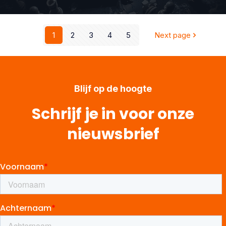
1
2
3
4
5
Next page
Blijf op de hoogte
Schrijf je in voor onze
nieuwsbrief