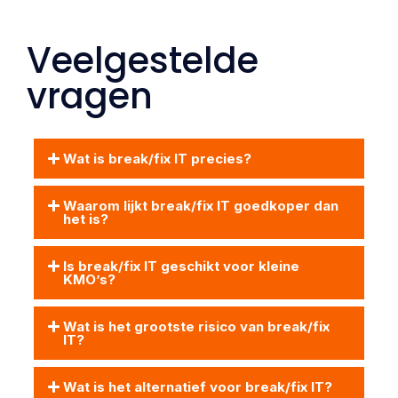
Veelgestelde
vragen
Wat is break/fix IT precies?
Waarom lijkt break/fix IT goedkoper dan
het is?
Is break/fix IT geschikt voor kleine
KMO’s?
Wat is het grootste risico van break/fix
IT?
Wat is het alternatief voor break/fix IT?