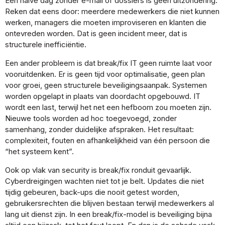
Een halve dag zonder e-mail of dossiers is geen uitzondering.
Reken dat eens door: meerdere medewerkers die niet kunnen
werken, managers die moeten improviseren en klanten die
ontevreden worden. Dat is geen incident meer, dat is
structurele inefficiëntie.
Een ander probleem is dat break/fix IT geen ruimte laat voor
vooruitdenken. Er is geen tijd voor optimalisatie, geen plan
voor groei, geen structurele beveiligingsaanpak. Systemen
worden opgelapt in plaats van doordacht opgebouwd. IT
wordt een last, terwijl het net een hefboom zou moeten zijn.
Nieuwe tools worden ad hoc toegevoegd, zonder
samenhang, zonder duidelijke afspraken. Het resultaat:
complexiteit, fouten en afhankelijkheid van één persoon die
“het systeem kent”.
Ook op vlak van security is break/fix ronduit gevaarlijk.
Cyberdreigingen wachten niet tot je belt. Updates die niet
tijdig gebeuren, back-ups die nooit getest worden,
gebruikersrechten die blijven bestaan terwijl medewerkers al
lang uit dienst zijn. In een break/fix-model is beveiliging bijna