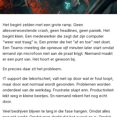
Het begint zelden met een grote ramp. Geen
allesverwoestende crash, geen headlines, geen paniek. Het
begint klein. Een medewerker die zegt dat zijn computer
“weer wat traag” is. Een printer die het “af en toe” niet doet.
Een Teams-meeting die opnieuw vijf minuten later start omdat
iemand zijn microfoon niet aan de praat krijgt. Niemand maakt
er een punt van. Het hoort er gewoon bij.
En precies daar zit het probleem.
IT support die tekortschiet, valt niet op door wat er fout loopt,
maar door wat normaal wordt gevonden. Problemen worden
onderdeel van de werkdag. Frustratie sluipt erin. Productiviteit
lekt weg in kleine beetjes. En niemand rekent het nog echt
door.
Veel bedrijven blijven te lang in die fase hangen. Omdat alles
nog nét werkt. Omdat men denkt dat het overal zo is. Omdat