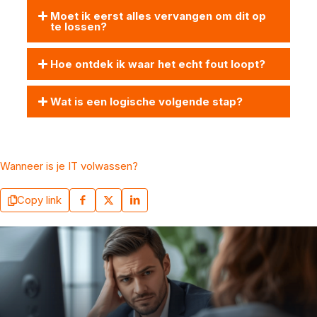
Moet ik eerst alles vervangen om dit op
te lossen?
Hoe ontdek ik waar het echt fout loopt?
Wat is een logische volgende stap?
Wanneer is je IT volwassen?
Copy link