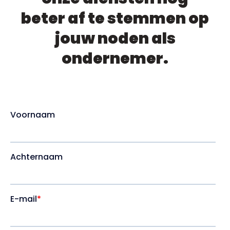
beter af te stemmen op
jouw noden als
ondernemer.