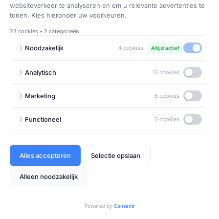
Onze diensten
Netwerken
Bij
Network-IT
leveren we
betrouwbare netwerkoplossingen
met
Cisco Meraki
voor veilige,
schaalbare en eenvoudig te beheren
netwerken.