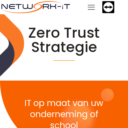
Zero Trust
Strategie
IT op maat van uw
onderneming of
school