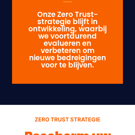
Onze Zero Trust-
strategie blijft in
ontwikkeling, waarbij
we voortdurend
evalueren en
verbeteren om
nieuwe bedreigingen
voor te blijven.
ZERO TRUST STRATEGIE