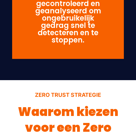
gecontroleerd en
geanalyseerd om
ongebruikelijk
gedrag snel te
detecteren en te
stoppen.
ZERO TRUST STRATEGIE
Waarom kiezen
voor een Zero