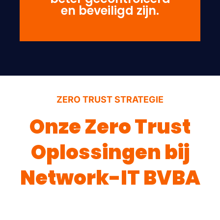
en beveiligd zijn.
ZERO TRUST STRATEGIE
Onze Zero Trust
Oplossingen bij
Network-IT BVBA